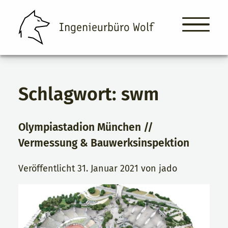
Ingenieurbüro Wolf
Schlagwort:
swm
Ingenieurbüro Wolf
Leistungen
Olympiastadion München //
Über Uns
Vermessung & Bauwerksinspektion
Projekte & News
Veröffentlicht
31. Januar 2021
von
jado
Kontakt