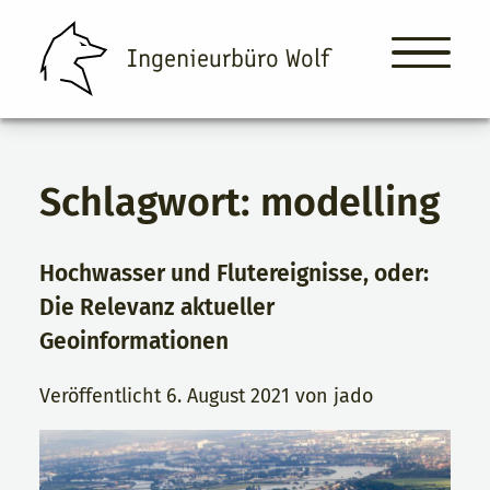
Ingenieurbüro Wolf
Schlagwort:
modelling
Ingenieurbüro Wolf
Leistungen
Hochwasser und Flutereignisse, oder:
Über Uns
Die Relevanz aktueller
Geoinformationen
Projekte & News
Veröffentlicht
6. August 2021
von
jado
Kontakt