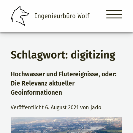
Ingenieurbüro Wolf
Schlagwort:
digitizing
Ingenieurbüro Wolf
Leistungen
Hochwasser und Flutereignisse, oder:
Über Uns
Die Relevanz aktueller
Geoinformationen
Projekte & News
Veröffentlicht
6. August 2021
von
jado
Kontakt