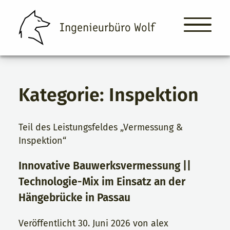
Ingenieurbüro Wolf
Kategorie:
Inspektion
Ingenieurbüro Wolf
Leistungen
Teil des Leistungsfeldes „Vermessung &
Inspektion“
Über Uns
Innovative Bauwerksvermessung ||
Projekte & News
Technologie-Mix im Einsatz an der
Kontakt
Hängebrücke in Passau
Veröffentlicht
30. Juni 2026
von
alex